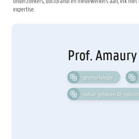
onderzoekers, doctorandi en medewerkers aan, elk met 
expertise.
Prof. Amaury
geomorfologie
natuur-gebaseerde oplossi