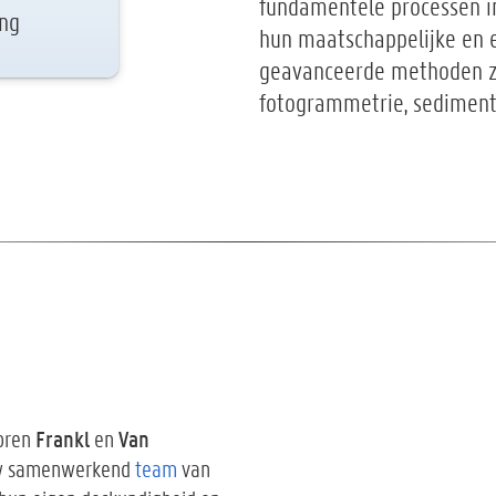
fundamentele processen i
ing
hun maatschappelijke en 
geavanceerde methoden zo
fotogrammetrie, sediment
Frankl
Van
soren
en
auw samenwerkend
team
van