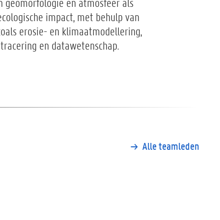
n geomorfologie en atmosfeer als
ecologische impact, met behulp van
als erosie- en klimaatmodellering,
tracering en datawetenschap.
Alle teamleden