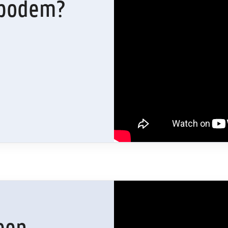
 bodem?
een