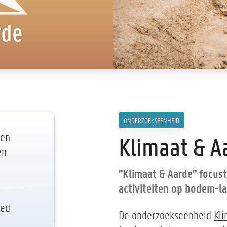
rde
ONDERZOEKSEENHEID
 en
Klimaat & A
en
"Klimaat & Aarde" focus
activiteiten op bodem-la
oed
De onderzoekseenheid
Kl