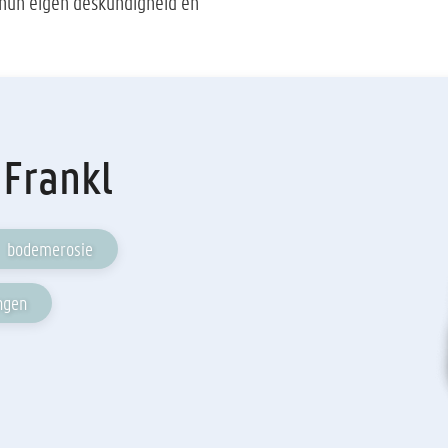
hun eigen deskundigheid en
 Frankl
bodemerosie
ngen